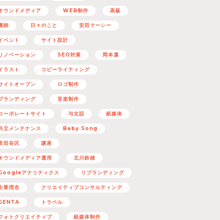
オウンドメディア
WEB制作
高級
講師
日々のこと
安田マーシー
イベント
サイト設計
リノベーション
SEO対策
岡本凛
イラスト
コピーライティング
サイトオープン
ロゴ制作
ブランディング
音楽制作
コーポレートサイト
与太話
紙媒体
共立メンテナンス
Baby Song
世田谷区
講座
オウンドメディア運用
北川鉄雄
Googleアナリティクス
リブランディング
企業理念
クリエイティブコンサルティング
GENTA
トラベル
フォトクリエイティブ
紙媒体制作