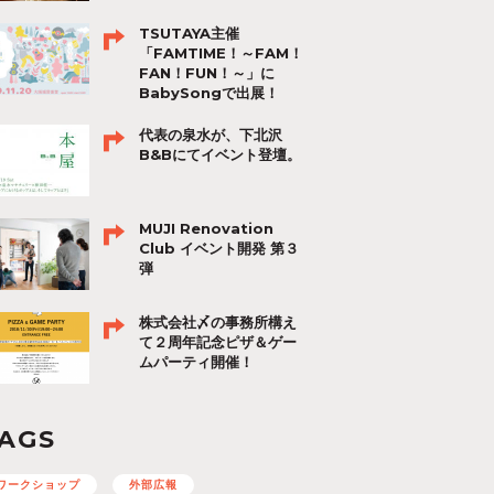
TSUTAYA主催
「FAMTIME！～FAM！
FAN！FUN！～」に
BabySongで出展！
代表の泉水が、下北沢
B&Bにてイベント登壇。
MUJI Renovation
Club イベント開発 第３
弾
株式会社〆の事務所構え
て２周年記念ピザ＆ゲー
ムパーティ開催！
AGS
ワークショップ
外部広報