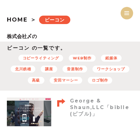
HOME
ビーコン
ビーコン の一覧です。
コピーライティング
WEB制作
紙媒体
北川鉄雄
講座
音楽制作
ワークショップ
高級
安田マーシー
ロゴ制作
George &
Shaun,LLC「biblle
(ビブル)」