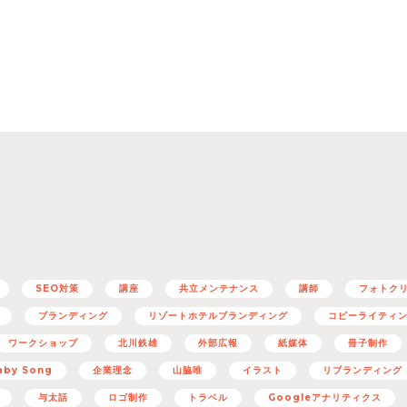
SEO対策
講座
共立メンテナンス
講師
フォトク
ブランディング
リゾートホテルブランディング
コピーライティ
ワークショップ
北川鉄雄
外部広報
紙媒体
冊子制作
aby Song
企業理念
山脇唯
イラスト
リブランディング
与太話
ロゴ制作
トラベル
Googleアナリティクス