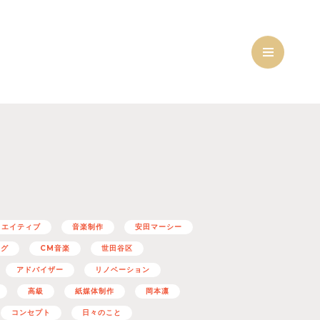
リエイティブ
音楽制作
安田マーシー
ング
CM音楽
世田谷区
アドバイザー
リノベーション
高級
紙媒体制作
岡本凛
コンセプト
日々のこと