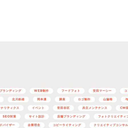
ブランディング
WEB制作
フードフォト
安田マーシー
コ
北川鉄雄
岡本凛
講座
ロゴ制作
山脇唯
eアナリティクス
イベント
世田谷区
共立メンテナンス
CM
SEO対策
サイト設計
店舗ブランディング
フォトクリエイティ
ドバイザー
企業理念
コピーライティング
クリエイティブコンサ