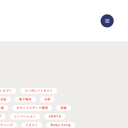
ンセプト
コーポレートサイト
与太話
冊子制作
分析
音楽
オウンドメディア運用
高級
ブ
リノベーション
GENTA
ルティング
イラスト
Baby Song